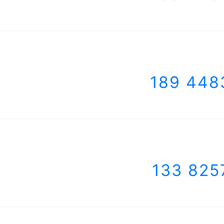
189 448
133 825