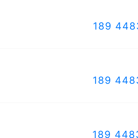
189 448
189 448
189 448