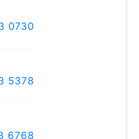
3 0730
3 5378
3 6768