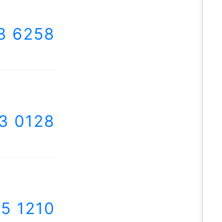
3 6258
3 0128
5 1210